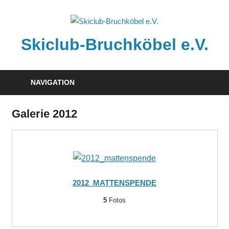
Zum
Inhalt
springen
Skiclub-Bruchköbel e.V.
Info@skiclub-
bruchkoebel.de
NAVIGATION
Galerie 2012
2012_MATTENSPENDE
5
Fotos