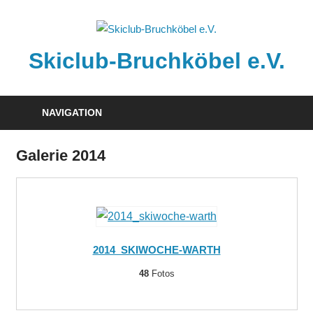
Zum
Inhalt
springen
Skiclub-Bruchköbel e.V.
Info@skiclub-
bruchkoebel.de
NAVIGATION
Galerie 2014
2014_SKIWOCHE-WARTH
48
Fotos