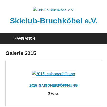
Zum
Inhalt
springen
Skiclub-Bruchköbel e.V.
Info@skiclub-
bruchkoebel.de
NAVIGATION
Galerie 2015
2015_SAISONERFÖFFNUNG
3
Fotos