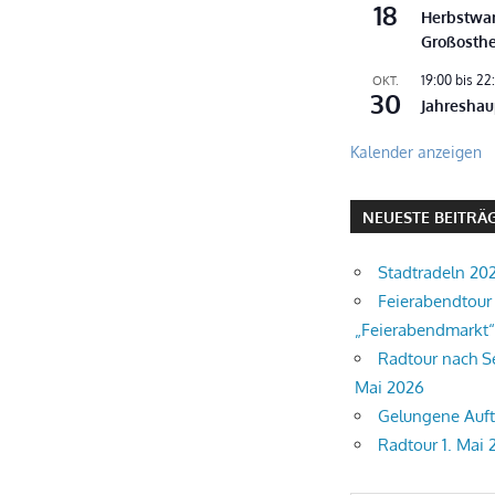
18
Herbstwa
Großosth
19:00
bis
22
OKT.
30
Jahresha
Kalender anzeigen
NEUESTE BEITRÄ
Stadtradeln 20
Feierabendtour
„Feierabendmarkt“
Radtour nach Se
Mai 2026
Gelungene Auft
Radtour 1. Mai 