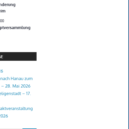
nderung
eim
:00
uptversammlung
GE
26
 nach Hanau zum
 – 28. Mai 2026
ligenstadt – 17.
aktveranstaltung
2026