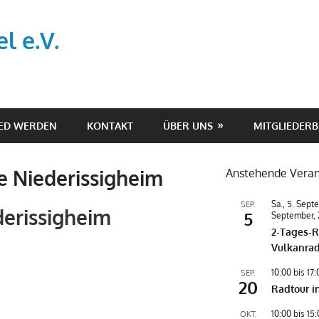
l e.V.
IED WERDEN
KONTAKT
ÜBER UNS
MITGLIEDERB
 Niederissigheim
Anstehende Veran
Sa., 5. Sept
SEP.
erissigheim
5
September,
2-Tages-
Vulkanra
10:00
bis
17:
SEP.
20
Radtour i
10:00
bis
15:
OKT.