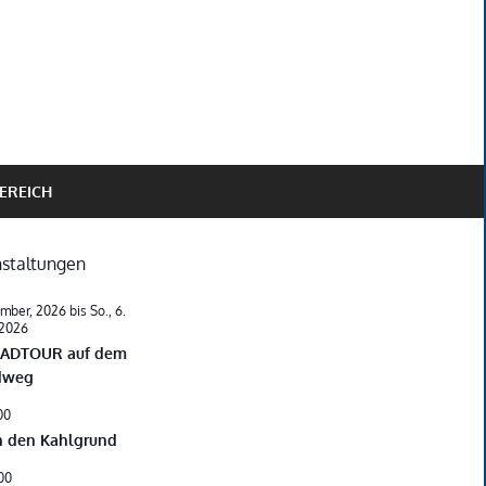
EREICH
staltungen
ember, 2026
bis
So., 6.
 2026
RADTOUR auf dem
dweg
00
n den Kahlgrund
00