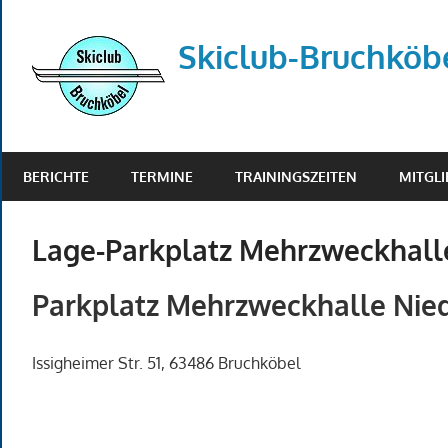
Zum
Inhalt
Skiclub-Bruchköbe
springen
Info@skiclub-
bruchkoebel.de
BERICHTE
TERMINE
TRAININGSZEITEN
MITGL
Lage-Parkplatz Mehrzweckhalle
Parkplatz Mehrzweckhalle Nied
Issigheimer Str. 51, 63486 Bruchköbel