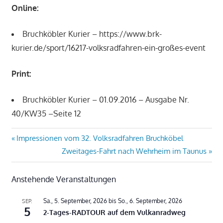
Online:
Bruchköbler Kurier – https://www.brk-
kurier.de/sport/16217-volksradfahren-ein-großes-event
Print:
Bruchköbler Kurier – 01.09.2016 – Ausgabe Nr.
40/KW35 –Seite 12
Beitragsnavigation
Vorheriger
Impressionen vom 32. Volksradfahren Bruchköbel
Beitrag:
Nächster
Zweitages-Fahrt nach Wehrheim im Taunus
Beitrag:
Anstehende Veranstaltungen
Sa., 5. September, 2026
bis
So., 6. September, 2026
SEP.
5
2-Tages-RADTOUR auf dem Vulkanradweg