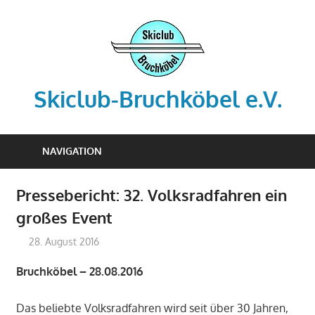
Zum
Inhalt
springen
Skiclub-Bruchköbel e.V.
Info@skiclub-
bruchkoebel.de
NAVIGATION
Pressebericht: 32. Volksradfahren ein
großes Event
28. August 2016
admin-scb
Archiv
Bruchköbel – 28.08.2016
Das beliebte Volksradfahren wird seit über 30 Jahren,