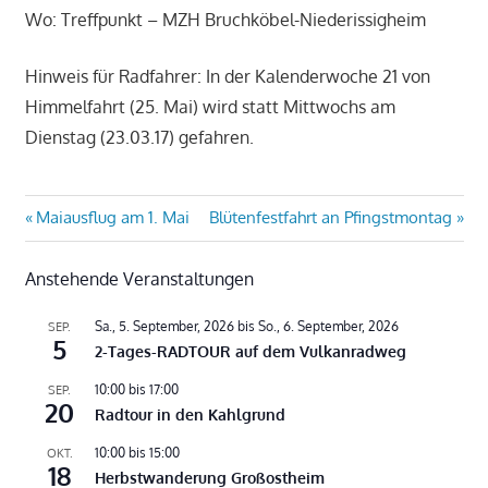
Wo: Treffpunkt – MZH Bruchköbel-Niederissigheim
Hinweis für Radfahrer: In der Kalenderwoche 21 von
Himmelfahrt (25. Mai) wird statt Mittwochs am
Dienstag (23.03.17) gefahren.
Beitragsnavigation
Vorheriger
Nächster
Maiausflug am 1. Mai
Blütenfestfahrt an Pfingstmontag
Beitrag:
Beitrag:
Anstehende Veranstaltungen
Sa., 5. September, 2026
bis
So., 6. September, 2026
SEP.
5
2-Tages-RADTOUR auf dem Vulkanradweg
10:00
bis
17:00
SEP.
20
Radtour in den Kahlgrund
10:00
bis
15:00
OKT.
18
Herbstwanderung Großostheim