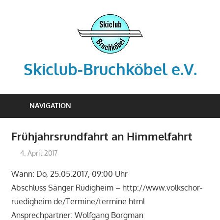
Zum
Inhalt
springen
Skiclub-Bruchköbel e.V.
Info@skiclub-
bruchkoebel.de
NAVIGATION
Frühjahrsrundfahrt an Himmelfahrt
4. April 2017
admin-scb
Archiv
Wann: Do, 25.05.2017, 09:00 Uhr
Abschluss Sänger Rüdigheim – http://www.volkschor-
ruedigheim.de/Termine/termine.html
Ansprechpartner: Wolfgang Borgman