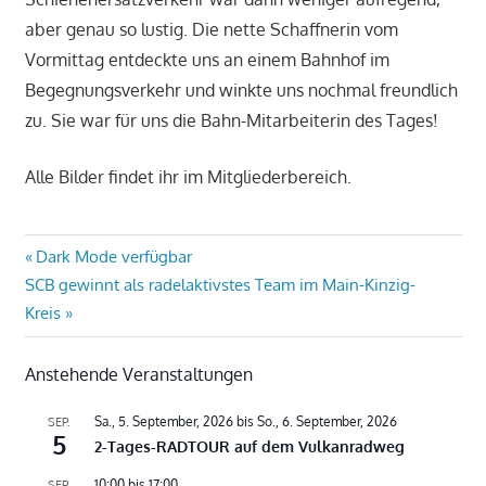
aber genau so lustig. Die nette Schaffnerin vom
Vormittag entdeckte uns an einem Bahnhof im
Begegnungsverkehr und winkte uns nochmal freundlich
zu. Sie war für uns die Bahn-Mitarbeiterin des Tages!
Alle Bilder findet ihr im Mitgliederbereich.
Beitragsnavigation
Vorheriger
Dark Mode verfügbar
Nächster
Beitrag:
SCB gewinnt als radelaktivstes Team im Main-Kinzig-
Beitrag:
Kreis
Anstehende Veranstaltungen
Sa., 5. September, 2026
bis
So., 6. September, 2026
SEP.
5
2-Tages-RADTOUR auf dem Vulkanradweg
10:00
bis
17:00
SEP.