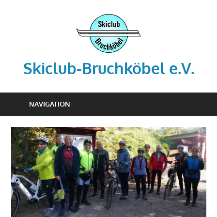
Zum
Inhalt
springen
Skiclub-Bruchköbel e.V.
Info@skiclub-
bruchkoebel.de
NAVIGATION