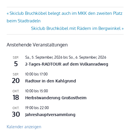
Beitragsnavigation
Vorheriger
Skiclub Bruchköbel belegt auch im MKK den zweiten Platz
Beitrag:
beim Stadtradeln
Nächster
Skiclub Bruchköbel mit Rädern im Bergwinkel
Beitrag:
Anstehende Veranstaltungen
Sa., 5. September, 2026
bis
So., 6. September, 2026
SEP.
5
2-Tages-RADTOUR auf dem Vulkanradweg
10:00
bis
17:00
SEP.
20
Radtour in den Kahlgrund
10:00
bis
15:00
OKT.
18
Herbstwanderung Großostheim
19:00
bis
22:00
OKT.
30
Jahreshauptversammlung
Kalender anzeigen