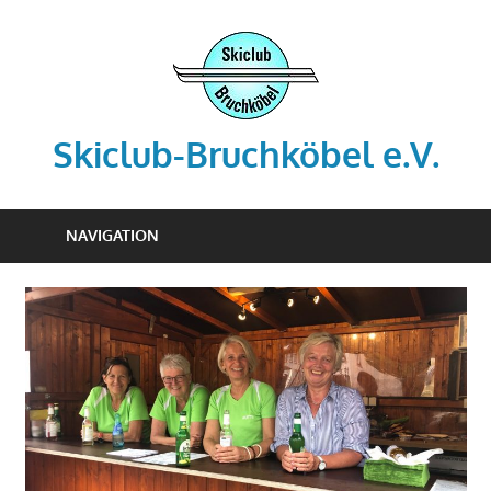
Zum
Inhalt
springen
Skiclub-Bruchköbel e.V.
Info@skiclub-
bruchkoebel.de
NAVIGATION