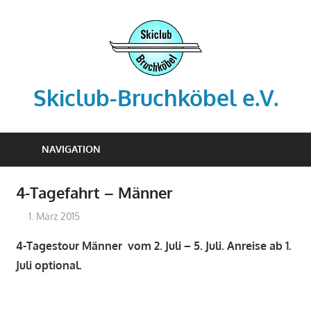
Zum
Inhalt
springen
Skiclub-Bruchköbel e.V.
Info@skiclub-
bruchkoebel.de
NAVIGATION
4-Tagefahrt – Männer
1. März 2015
admin-scb
Archiv
4-Tagestour Männer vom 2. Juli – 5. Juli. Anreise ab 1.
Juli optional.