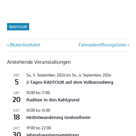
RADTOUR
Beitragsnavigation
Vorheriger
Nächster
Blütenfestfahrt
Fahrraderöffnungsfahrt
Beitrag:
Beitrag:
Anstehende Veranstaltungen
Sa., 5. September, 2026
bis
So., 6. September, 2026
SEP.
5
2-Tages-RADTOUR auf dem Vulkanradweg
10:00
bis
17:00
SEP.
20
Radtour in den Kahlgrund
10:00
bis
15:00
OKT.
18
Herbstwanderung Großostheim
19:00
bis
22:00
OKT.
30
Jahreshauptversammlung