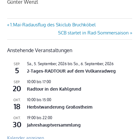
Günter Wenzl
Beitragsnavigation
Vorheriger
1.Mai-Radausflug des Skiclub Bruchköbel
Beitrag:
Nächster
SCB startet in Rad-Sommersaison
Beitrag:
Anstehende Veranstaltungen
Sa., 5. September, 2026
bis
So., 6. September, 2026
SEP.
5
2-Tages-RADTOUR auf dem Vulkanradweg
10:00
bis
17:00
SEP.
20
Radtour in den Kahlgrund
10:00
bis
15:00
OKT.
18
Herbstwanderung Großostheim
19:00
bis
22:00
OKT.
30
Jahreshauptversammlung
Kalender anzeigen