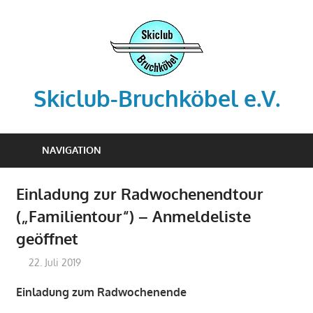
Zum
Inhalt
springen
Skiclub-Bruchköbel e.V.
Info@skiclub-
bruchkoebel.de
NAVIGATION
Einladung zur Radwochenendtour
(„Familientour“) – Anmeldeliste
geöffnet
22. Juli 2019
admin-scb
Archiv
Einladung zum Radwochenende